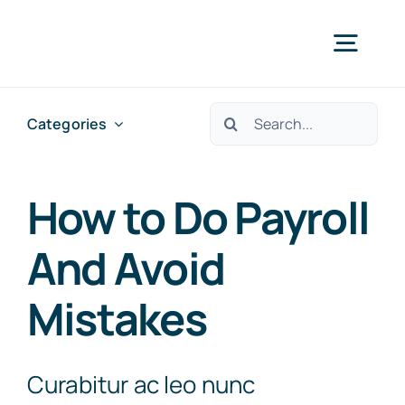
Skip
to
Togg
content
Navig
Search
Categories
Categories
for:
How to Do Payroll
And Avoid
Mistakes
Curabitur ac leo nunc